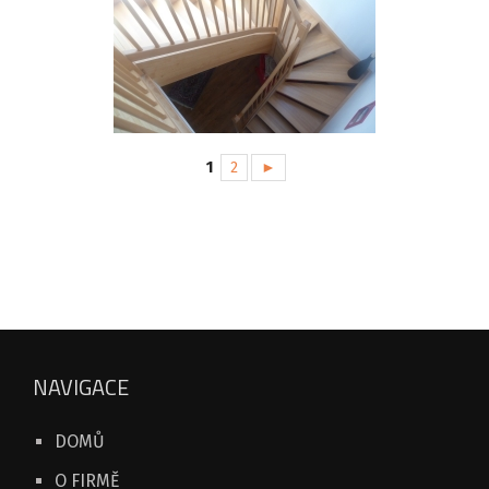
1
2
►
NAVIGACE
DOMŮ
O FIRMĚ