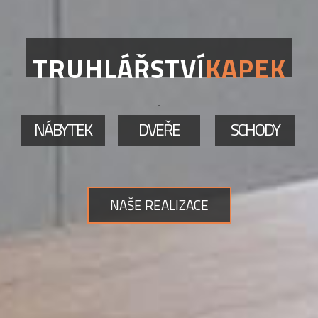
TRUHLÁŘSTVÍ
KAPEK
NÁBYTEK
DVEŘE
SCHODY
NAŠE REALIZACE