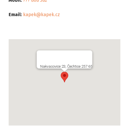
Mobil:
777 808 382
Email:
kapek@kapek.cz
Nakvasovice 23, Čechtice 257 65