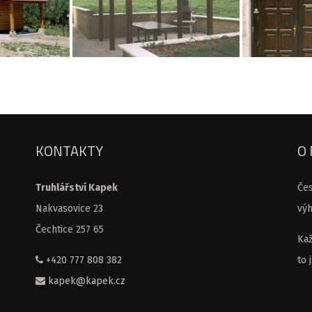
KONTAKTY
O
Truhlářství Kapek
Čes
Nakvasovice 23
vý
Čechtice 257 65
Kaž
+420 777 808 382
to 
kapek@kapek.cz